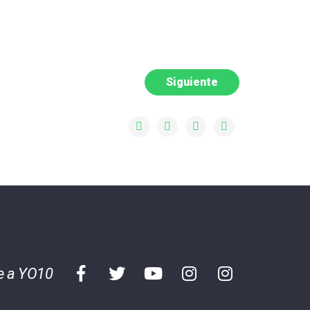
Siguiente
e a YO10