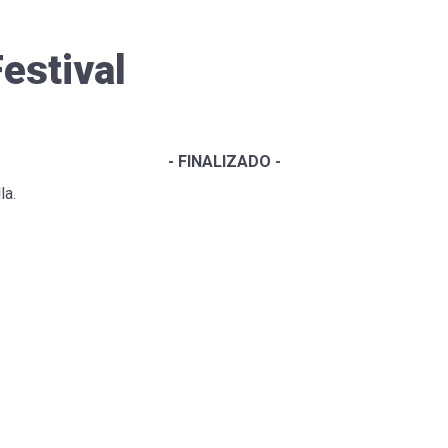
estival
- FINALIZADO -
la.